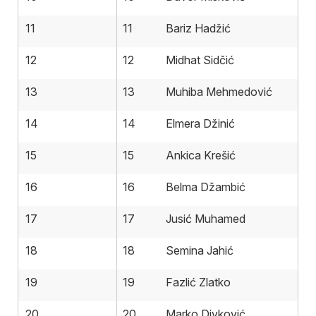
11
11
Bariz Hadžić
12
12
Midhat Sidčić
13
13
Muhiba Mehmedović
14
14
Elmera Džinić
15
15
Ankica Krešić
16
16
Belma Džambić
17
17
Jusić Muhamed
18
18
Semina Jahić
19
19
Fazlić Zlatko
20
20
Marko Divković