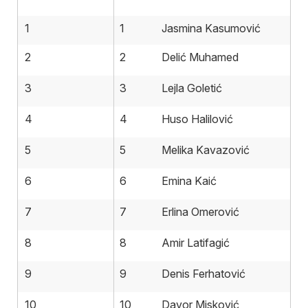
1
1
Jasmina Kasumović
2
2
Delić Muhamed
3
3
Lejla Goletić
4
4
Huso Halilović
5
5
Melika Kavazović
6
6
Emina Kaić
7
7
Erlina Omerović
8
8
Amir Latifagić
9
9
Denis Ferhatović
10
10
Davor Misković