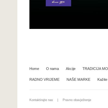
Home
O nama
Akcije
TRADICIJA M
RADNO VRIJEME
NAŠE MARKE
Kažit
Kontaktirajte nas
Pravno obavještenje