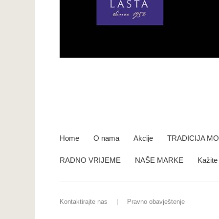
Home
O nama
Akcije
TRADICIJA M
RADNO VRIJEME
NAŠE MARKE
Kažit
Kontaktirajte nas
Pravno obavještenje