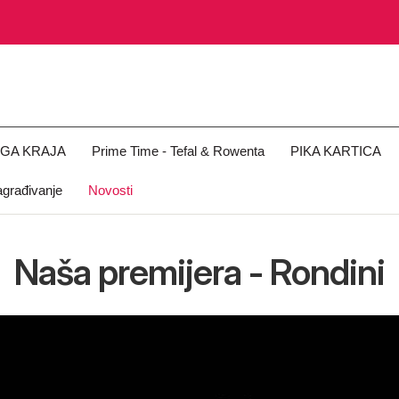
OGA KRAJA
Prime Time - Tefal & Rowenta
PIKA KARTICA
građivanje
Novosti
Naša premijera - Rondini