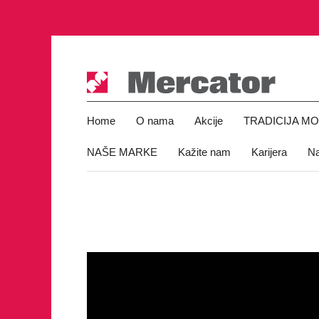
Home
O nama
Akcije
TRADICIJA M
NAŠE MARKE
Kažite nam
Karijera
Na