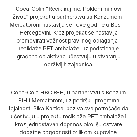
Coca-Colin ”Recikliraj me. Pokloni mi novi
život.” projekat u partnerstvu sa Konzumom i
Mercatorom nastavlja se i ove godine u Bosni i
Hercegovini. Kroz projekat se nastavlja
promovirati važnost pravilnog odlaganja i
reciklaže PET ambalaže, uz podsticanje
građana da aktivno učestvuju u stvaranju
održivijih zajednica.
Coca-Cola HBC B-H, u partnerstvu s Konzum
BiH i Mercatorom, uz podršku programa
lojalnosti Pika Kartice, poziva sve potrošače da
učestvuju u projektu reciklaže PET ambalaže i
kroz jednostavan doprinos okolišu ostvare
dodatne pogodnosti prilikom kupovine.