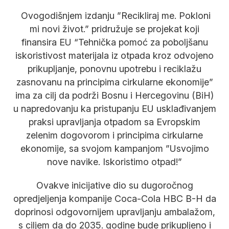
Ovogodišnjem izdanju ”Recikliraj me. Pokloni
mi novi život.” pridružuje se projekat koji
finansira EU “Tehnička pomoć za poboljšanu
iskoristivost materijala iz otpada kroz odvojeno
prikupljanje, ponovnu upotrebu i reciklažu
zasnovanu na principima cirkularne ekonomije”
ima za cilj da podrži Bosnu i Hercegovinu (BiH)
u napredovanju ka pristupanju EU usklađivanjem
praksi upravljanja otpadom sa Evropskim
zelenim dogovorom i principima cirkularne
ekonomije, sa svojom kampanjom ”Usvojimo
nove navike. Iskoristimo otpad!”
Ovakve inicijative dio su dugoročnog
opredjeljenja kompanije Coca-Cola HBC B-H da
doprinosi odgovornijem upravljanju ambalažom,
s ciljem da do 2035. godine bude prikupljeno i