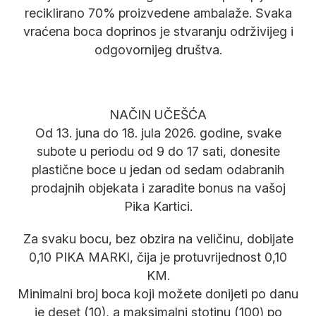
reciklirano 70% proizvedene ambalaže. Svaka
vraćena boca doprinos je stvaranju održivijeg i
odgovornijeg društva.
NAČIN UČEŠĆA
Od 13. juna do 18. jula 2026. godine, svake
subote u periodu od 9 do 17 sati, donesite
plastične boce u jedan od sedam odabranih
prodajnih objekata i zaradite bonus na vašoj
Pika Kartici.
Za svaku bocu, bez obzira na veličinu, dobijate
0,10 PIKA MARKI, čija je protuvrijednost 0,10
KM.
Minimalni broj boca koji možete donijeti po danu
je deset (10), a maksimalni stotinu (100) po