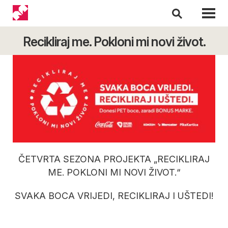
Recikliraj me. Pokloni mi novi život.
ČETVRTA SEZONA PROJEKTA „RECIKLIRAJ
ME. POKLONI MI NOVI ŽIVOT.“
SVAKA BOCA VRIJEDI, RECIKLIRAJ I UŠTEDI!