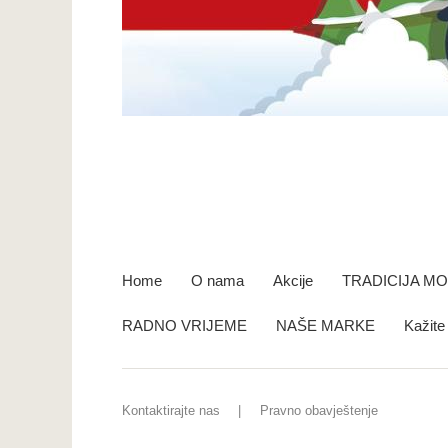
Home
O nama
Akcije
TRADICIJA M
RADNO VRIJEME
NAŠE MARKE
Kažit
Kontaktirajte nas
Pravno obavještenje