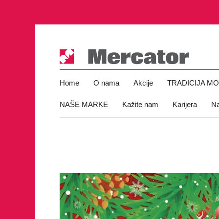
Home
O nama
Akcije
TRADICIJA M
NAŠE MARKE
Kažite nam
Karijera
Na