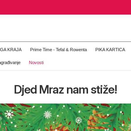
OGA KRAJA
Prime Time - Tefal & Rowenta
PIKA KARTICA
građivanje
Novosti
Djed Mraz nam stiže!