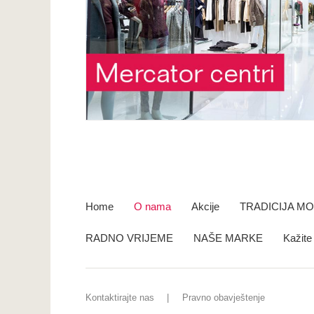
Home
O nama
Akcije
TRADICIJA M
RADNO VRIJEME
NAŠE MARKE
Kažit
Kontaktirajte nas
Pravno obavještenje