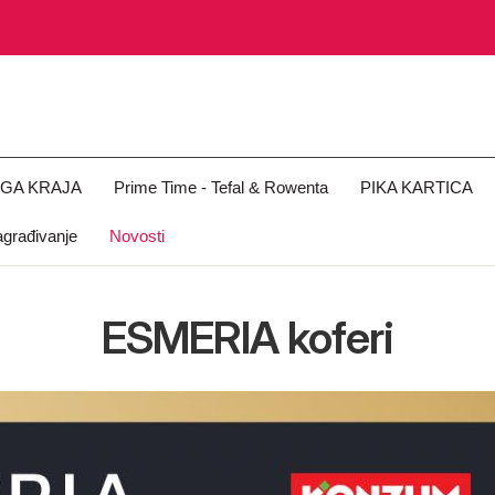
OGA KRAJA
Prime Time - Tefal & Rowenta
PIKA KARTICA
građivanje
Novosti
ESMERIA koferi