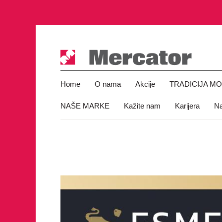
Home
O nama
Akcije
TRADICIJA M
NAŠE MARKE
Kažite nam
Karijera
Na