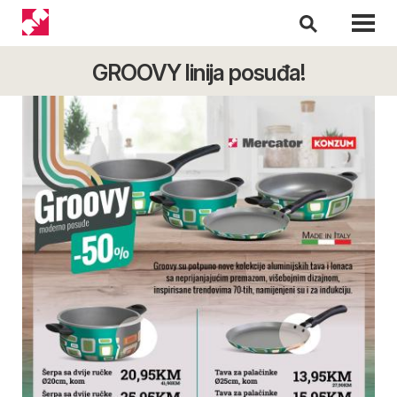
GROOVY linija posuđa!