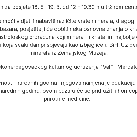
en za posjete 18. 5 i 19. 5. od 12 - 19.30 h u tržnom ce
moći vidjeti i nabaviti različite vrste minerala, dragog
zara, posjetitelji će dobiti neka osnovna znanja o krista
strološkog proračuna koji mineral ili kristal im najbol
oja svaki dan prispjevaju kao izbjeglice u BiH. Uz ovu
minerala iz Zemaljskog Muzeja.
kohercegovačkog kulturnog udruženja "Val" i Mercatora
vnost i narednih godina i njegova namjena je edukacij
ednih godina, ovom bazaru će se pridružiti i homeopati
prirodne medicine.