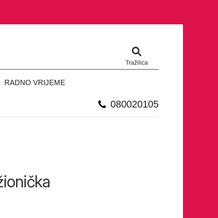
Tražilica
RADNO VRIJEME
080020105
žionička