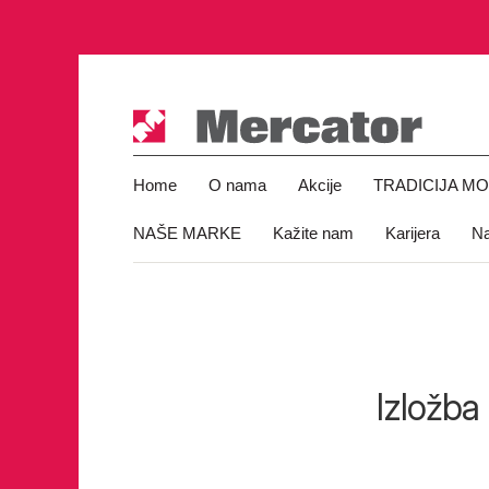
Home
O nama
Akcije
TRADICIJA M
NAŠE MARKE
Kažite nam
Karijera
Na
Izložba