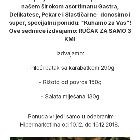
našem širokom asortimanu Gastra,
Delikatese, Pekare i Slastičarne- donosimo i
super, specijalnu ponudu: "Kuhamo za Vas"!
Ove sedmice izdvajamo: RUČAK ZA SAMO
3
KM!
Izdvajamo:
- Pileći batak sa karabatkom 290g
- Rižoto od povrća 150g
- Salata miješana 130g
Ponuda vrijedi samo u odabranim
Hipermarketima od 10.12. do 16.12.2018.