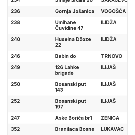
236
236
Gornja Jošanica
VOGOŠĆA
238
238
Umihane
ILIDŽA
Čuvidine 47
240
240
Huseina Džoze
ILIDŽA
22
246
246
Babin do
TRNOVO
249
249
126 Lahke
ILIJAŠ
brigade
250
250
Bosanski put
ILIJAŠ
143
252
252
Bosanski put
ILIJAŠ
197
247
247
Aske Borića br1
ZENICA
352
352
Branilaca Bosne
LUKAVAC