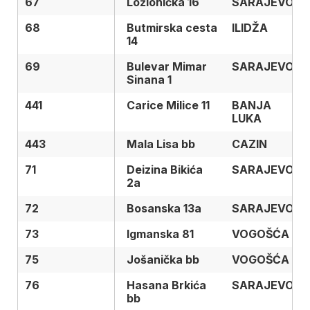
67
67
Ložionička 16
SARAJEVO
68
68
Butmirska cesta
ILIDŽA
14
69
69
Bulevar Mimar
SARAJEVO
Sinana 1
441
441
Carice Milice 11
BANJA
LUKA
443
443
Mala Lisa bb
CAZIN
71
71
Deizina Bikića
SARAJEVO
2a
72
72
Bosanska 13a
SARAJEVO
73
73
Igmanska 81
VOGOŠĆA
75
75
Jošanička bb
VOGOŠĆA
76
76
Hasana Brkića
SARAJEVO
bb