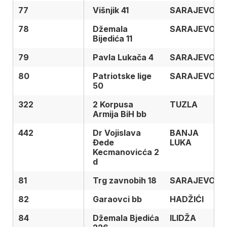
77
77
Višnjik 41
SARAJEVO
78
78
Džemala
SARAJEVO
Bijedića 11
79
79
Pavla Lukača 4
SARAJEVO
80
80
Patriotske lige
SARAJEVO
50
322
322
2 Korpusa
TUZLA
Armija BiH bb
442
442
Dr Vojislava
BANJA
Đede
LUKA
Kecmanovicća 2
d
81
81
Trg zavnobih 18
SARAJEVO
82
82
Garaovci bb
HADŽIĆI
84
84
Džemala Bjedića
ILIDŽA