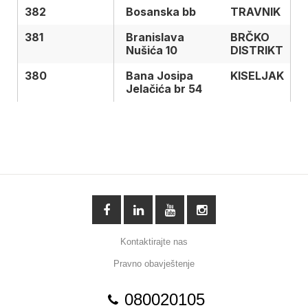
382
382
Bosanska bb
TRAVNIK
381
381
Branislava
BRČKO
Nušića 10
DISTRIKT
380
380
Bana Josipa
KISELJAK
Jelačića br 54
Kontaktirajte nas
Pravno obavještenje
080020105