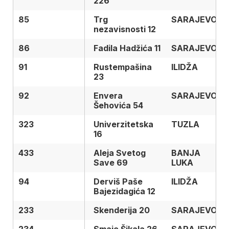
226
85
85
Trg
SARAJEVO
nezavisnosti 12
86
86
Fadila Hadžića 11
SARAJEVO
91
91
Rustempašina
ILIDŽA
23
92
92
Envera
SARAJEVO
Šehovića 54
323
323
Univerzitetska
TUZLA
16
433
433
Aleja Svetog
BANJA
Save 69
LUKA
94
94
Derviš Paše
ILIDŽA
Bajezidagića 12
233
233
Skenderija 20
SARAJEVO
234
234
Smaje Šikala 26
SARAJEVO