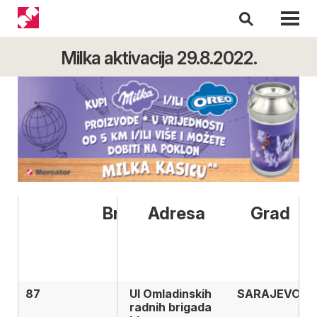
Milka aktivacija 29.8.2022.
Broj
Broj prodavnice
Adresa
Grad
prodavnice
87
87
Ul Omladinskih
SARAJEVO
radnih brigada