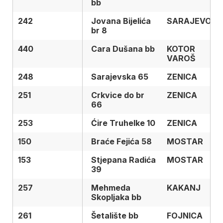
bb
242
242
Jovana Bijelića
SARAJEVO
br 8
440
440
Cara Dušana bb
KOTOR
VAROŠ
248
248
Sarajevska 65
ZENICA
251
251
Crkvice do br
ZENICA
66
253
253
Ćire Truhelke 10
ZENICA
150
150
Braće Fejića 58
MOSTAR
153
153
Stjepana Radića
MOSTAR
39
257
257
Mehmeda
KAKANJ
Skopljaka bb
261
261
Šetalište bb
FOJNICA