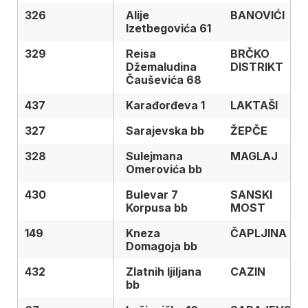
326
326
Alije
BANOVIĆI
Izetbegovića 61
329
329
Reisa
BRČKO
Džemaludina
DISTRIKT
Čauševića 68
437
437
Karađorđeva 1
LAKTAŠI
327
327
Sarajevska bb
ŽEPČE
328
328
Sulejmana
MAGLAJ
Omerovića bb
430
430
Bulevar 7
SANSKI
Korpusa bb
MOST
149
149
Kneza
ČAPLJINA
Domagoja bb
432
432
Zlatnih ljiljana
CAZIN
bb