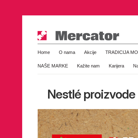
Home
O nama
Akcije
TRADICIJA M
NAŠE MARKE
Kažite nam
Karijera
Na
Nestlé proizvode 