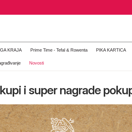
OGA KRAJA
Prime Time - Tefal & Rowenta
PIKA KARTICA
građivanje
Novosti
kupi i super nagrade pokupi!