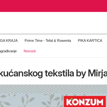
OGA KRAJA
Prime Time - Tefal & Rowenta
PIKA KARTICA
građivanje
Novosti
 kućanskog tekstila by Mir