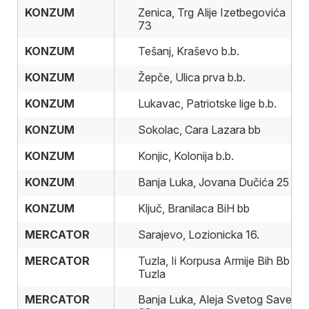
KONZUM
KONZUM
Zenica, Trg Alije Izetbegovića
73
KONZUM
KONZUM
Tešanj, Kraševo b.b.
KONZUM
KONZUM
Žepče, Ulica prva b.b.
KONZUM
KONZUM
Lukavac, Patriotske lige b.b.
KONZUM
KONZUM
Sokolac, Cara Lazara bb
KONZUM
KONZUM
Konjic, Kolonija b.b.
KONZUM
KONZUM
Banja Luka, Jovana Dučića 25
KONZUM
KONZUM
Ključ, Branilaca BiH bb
MERCATOR
MERCATOR
Sarajevo, Lozionicka 16.
MERCATOR
MERCATOR
Tuzla, Ii Korpusa Armije Bih Bb
Tuzla
MERCATOR
MERCATOR
Banja Luka, Aleja Svetog Save