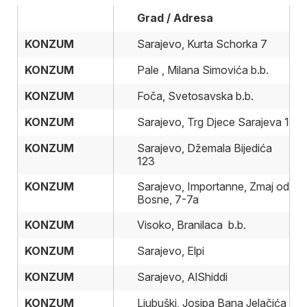
Grad / Adresa
KONZUM
KONZUM
Sarajevo, Kurta Schorka 7
KONZUM
KONZUM
Pale , Milana Simovića b.b.
KONZUM
KONZUM
Foča, Svetosavska b.b.
KONZUM
KONZUM
Sarajevo, Trg Djece Sarajeva 1
KONZUM
KONZUM
Sarajevo, Džemala Bijedića
123
KONZUM
KONZUM
Sarajevo, Importanne, Zmaj od
Bosne, 7-7a
KONZUM
KONZUM
Visoko, Branilaca b.b.
KONZUM
KONZUM
Sarajevo, Elpi
KONZUM
KONZUM
Sarajevo, AlShiddi
KONZUM
KONZUM
Ljubuški, Josipa Bana Jelačića