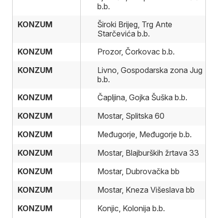
b.b.
KONZUM
KONZUM
Široki Brijeg, Trg Ante
Starčevića b.b.
KONZUM
KONZUM
Prozor, Čorkovac b.b.
KONZUM
KONZUM
Livno, Gospodarska zona Jug
b.b.
KONZUM
KONZUM
Čapljina, Gojka Šuška b.b.
KONZUM
KONZUM
Mostar, Splitska 60
KONZUM
KONZUM
Međugorje, Međugorje b.b.
KONZUM
KONZUM
Mostar, Blajburških žrtava 33
KONZUM
KONZUM
Mostar, Dubrovačka bb
KONZUM
KONZUM
Mostar, Kneza Višeslava bb
KONZUM
KONZUM
Konjic, Kolonija b.b.