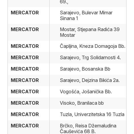
69.,
MERCATOR
MERCATOR
Sarajevo, Bulevar Mimar
Sinana 1
MERCATOR
MERCATOR
Mostar, Stjepana Radića 39
Mostar
MERCATOR
MERCATOR
Čapljina, Kneza Domagoja Bb.
MERCATOR
MERCATOR
Sarajevo, Trg Solidarnosti 4.
MERCATOR
MERCATOR
Sarajevo, Bosanska Bb
MERCATOR
MERCATOR
Sarajevo, Dejzina Bikića 2a.
MERCATOR
MERCATOR
Vogošća, Jošanička Bb.
MERCATOR
MERCATOR
Visoko, Branilaca bb
MERCATOR
MERCATOR
Tuzla, Univerzitetska 16 Tuzla
MERCATOR
MERCATOR
Brčko, Reisa Džemaludina
Čauševića 68 B.