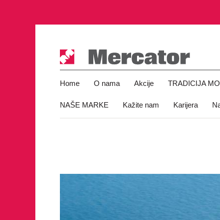
Home
O nama
Akcije
TRADICIJA M
NAŠE MARKE
Kažite nam
Karijera
Na