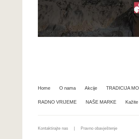
Home
O nama
Akcije
TRADICIJA M
RADNO VRIJEME
NAŠE MARKE
Kažit
Kontaktirajte nas
Pravno obavještenje