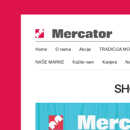
Home
O nama
Akcije
TRADICIJA M
NAŠE MARKE
Kažite nam
Karijera
Na
SH