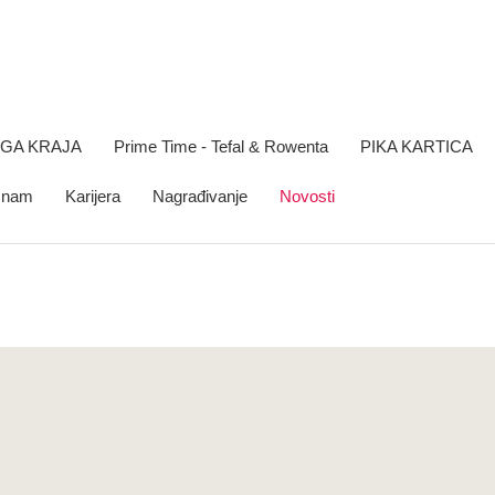
OGA KRAJA
Prime Time - Tefal & Rowenta
PIKA KARTICA
e nam
Karijera
Nagrađivanje
Novosti