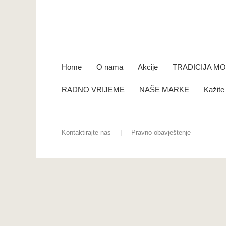
Home
O nama
Akcije
TRADICIJA M
RADNO VRIJEME
NAŠE MARKE
Kažit
Kontaktirajte nas
Pravno obavještenje