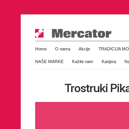
Home
O nama
Akcije
TRADICIJA M
NAŠE MARKE
Kažite nam
Karijera
Na
Trostruki Pi